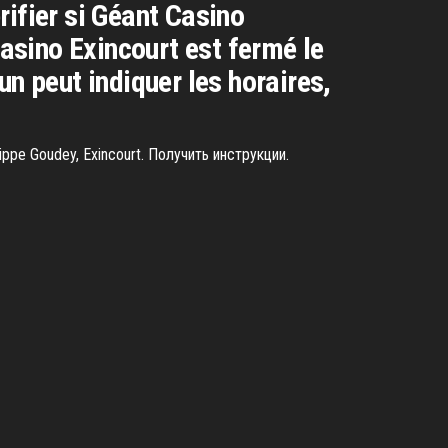
rifier si Géant Casino
Casino Exincourt est fermé le
n peut indiquer les horaires,
ppe Goudey, Exincourt. Получить инструкции.