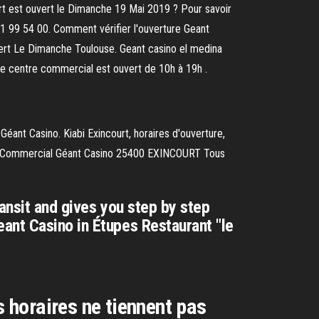
urt est ouvert le Dimanche 19 Mai 2019 ? Pour savoir
1 99 54 00. Comment vérifier l'ouverture Geant
vert Le Dimanche Toulouse. Geant casino el medina
e centre commercial est ouvert de 10h à 19h .
Géant Casino. Kiabi Exincourt, horaires d'ouverture,
tre Commercial Géant Casino 25400 EXINCOURT Tous
ansit and gives you step by step
ant Casino in Étupes Restaurant "le
s horaires ne tiennent pas