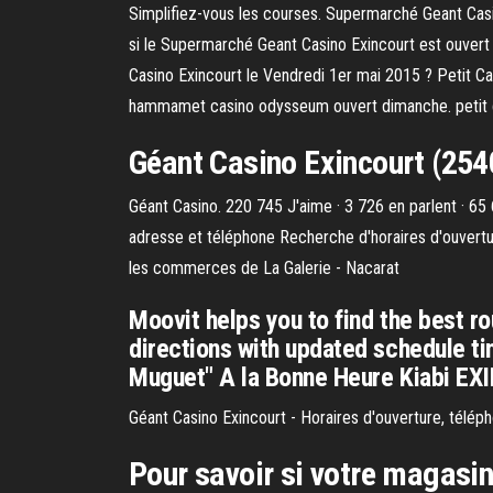
Simplifiez-vous les courses. Supermarché Geant Casin
si le Supermarché Geant Casino Exincourt est ouvert
Casino Exincourt le Vendredi 1er mai 2015 ? Petit C
hammamet casino odysseum ouvert dimanche. petit ca
Géant Casino Exincourt (254
Géant Casino. 220 745 J'aime · 3 726 en parlent · 65 
adresse et téléphone Recherche d'horaires d'ouvert
les commerces de La Galerie - Nacarat
Moovit helps you to find the best r
directions with updated schedule t
Muguet" A la Bonne Heure Kiabi EXI
Géant Casino Exincourt - Horaires d'ouverture, télépho
Pour savoir si votre magasin 