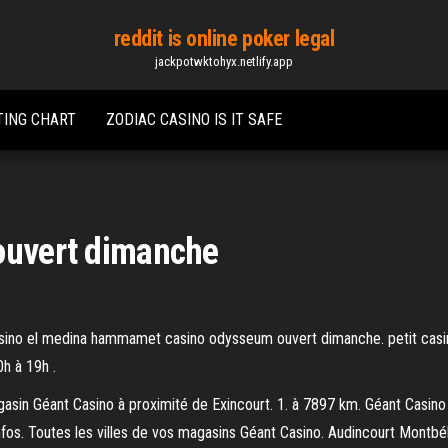
reddit is online poker legal
jackpotwktohyx.netlify.app
TING CHART
ZODIAC CASINO IS IT SAFE
 ouvert dimanche
asino el medina hammamet casino odysseum ouvert dimanche. petit casi
h à 19h .
sin Géant Casino à proximité de Exincourt. 1. à 7897 km. Géant Casino et
fos. Toutes les villes de vos magasins Géant Casino. Audincourt Montbéli